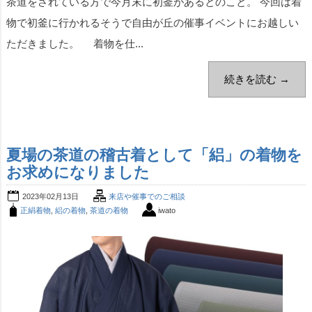
茶道をされている方で今月末に初釜があるとのこと。 今回は着
物で初釜に行かれるそうで自由が丘の催事イベントにお越しい
ただきました。 着物を仕...
続きを読む →
夏場の茶道の稽古着として「絽」の着物を
お求めになりました
2023年02月13日
来店や催事でのご相談
正絹着物
,
絽の着物
,
茶道の着物
iwato