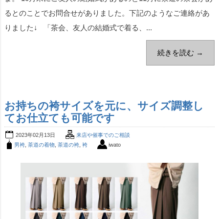
るとのことでお問合せがありました。下記のようなご連絡があ
りました↓ 「茶会、友人の結婚式で着る、...
続きを読む →
お持ちの袴サイズを元に、サイズ調整し
てお仕立ても可能です
2023年02月13日
来店や催事でのご相談
男袴
,
茶道の着物
,
茶道の袴
,
袴
iwato