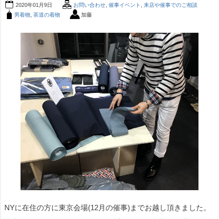
2020年01月9日
お問い合わせ
,
催事イベント
,
来店や催事でのご相談
男着物
,
茶道の着物
加藤
NYに在住の方に東京会場(12月の催事)までお越し頂きました。