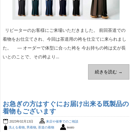
リピーターのお客様にご来場いただきました。 前回茶道での
着物をお仕立てされ、今回は茶道用の袴を仕立てに来られまし
た。 ― オーダーで体型に合った袴を 今お持ちの袴は丈が長
いとのことで、その袴より...
続きを読む →
お急ぎの方はすぐにお届け出来る既製品の
着物もございます
2023年02月13日
来店や催事でのご相談
洗える着物
,
男着物
,
茶道の着物
iwato