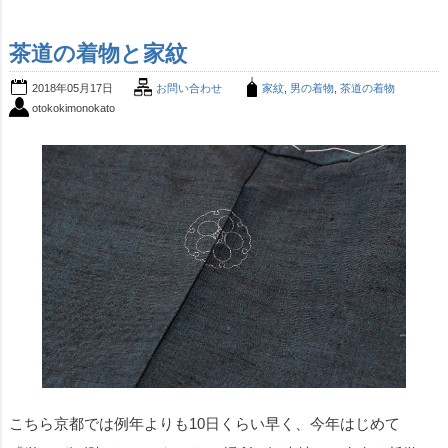
茶道の着物と家紋
2018年05月17日
お問い合わせ
家紋
,
男の着物
,
茶道の着物
otokokimonokato
こちら京都では例年よりも10日くらい早く、今年はじめて