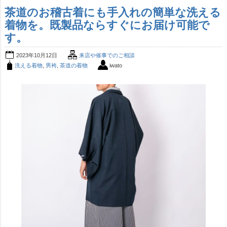
茶道のお稽古着にも手入れの簡単な洗える
着物を。既製品ならすぐにお届け可能で
す。
2023年10月12日
来店や催事でのご相談
洗える着物
,
男袴
,
茶道の着物
iwato