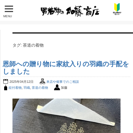
MENU
タグ:
茶道の着物
恩師への贈り物に家紋入りの羽織の手配を
しました
2025年04月12日
来店や催事でのご相談
紋付着物
,
羽織
,
茶道の着物
加藤