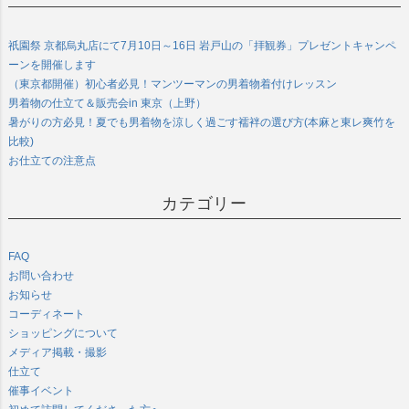
祇園祭 京都烏丸店にて7月10日～16日 岩戸山の「拝観券」プレゼントキャンペ
ーンを開催します
（東京都開催）初心者必見！マンツーマンの男着物着付けレッスン
男着物の仕立て＆販売会in 東京（上野）
暑がりの方必見！夏でも男着物を涼しく過ごす襦袢の選び方(本麻と東レ爽竹を
比較)
お仕立ての注意点
カテゴリー
FAQ
お問い合わせ
お知らせ
コーディネート
ショッピングについて
メディア掲載・撮影
仕立て
催事イベント