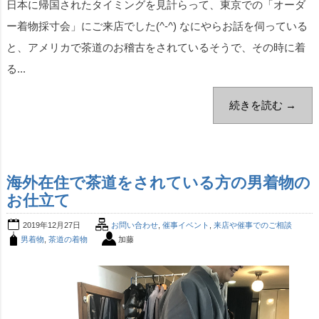
日本に帰国されたタイミングを見計らって、東京での「オーダ
ー着物採寸会」にご来店でした(^-^) なにやらお話を伺っている
と、アメリカで茶道のお稽古をされているそうで、その時に着
る...
続きを読む →
海外在住で茶道をされている方の男着物の
お仕立て
2019年12月27日
お問い合わせ
,
催事イベント
,
来店や催事でのご相談
男着物
,
茶道の着物
加藤