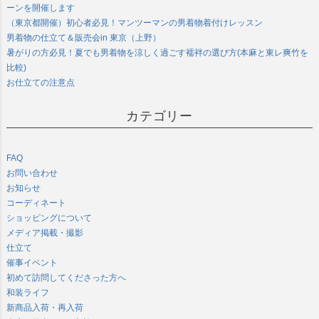
ーンを開催します
（東京都開催）初心者必見！マンツーマンの男着物着付けレッスン
男着物の仕立て＆販売会in 東京（上野）
暑がりの方必見！夏でも男着物を涼しく過ごす襦袢の選び方(本麻と東レ爽竹を
比較)
お仕立ての注意点
カテゴリー
FAQ
お問い合わせ
お知らせ
コーディネート
ショッピングについて
メディア掲載・撮影
仕立て
催事イベント
初めて訪問してくださった方へ
和装ライフ
新商品入荷・再入荷