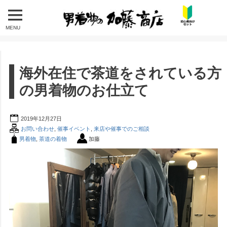
MENU
海外在住で茶道をされている方
の男着物のお仕立て
2019年12月27日
お問い合わせ
,
催事イベント
,
来店や催事でのご相談
男着物
,
茶道の着物
加藤