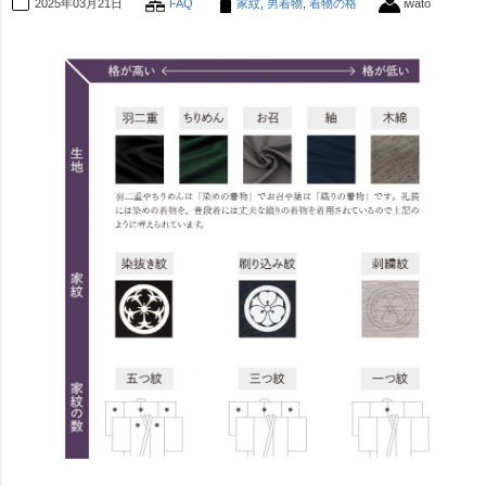
2025年03月21日
FAQ
家紋
,
男着物
,
着物の格
iwato