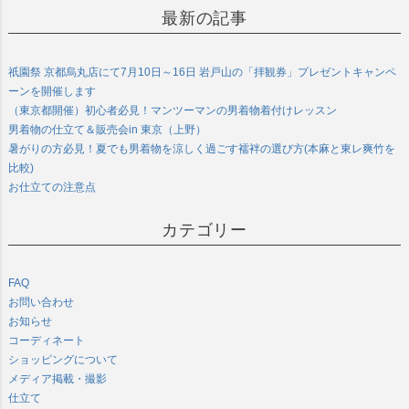
最新の記事
祇園祭 京都烏丸店にて7月10日～16日 岩戸山の「拝観券」プレゼントキャンペ
ーンを開催します
（東京都開催）初心者必見！マンツーマンの男着物着付けレッスン
男着物の仕立て＆販売会in 東京（上野）
暑がりの方必見！夏でも男着物を涼しく過ごす襦袢の選び方(本麻と東レ爽竹を
比較)
お仕立ての注意点
カテゴリー
FAQ
お問い合わせ
お知らせ
コーディネート
ショッピングについて
メディア掲載・撮影
仕立て