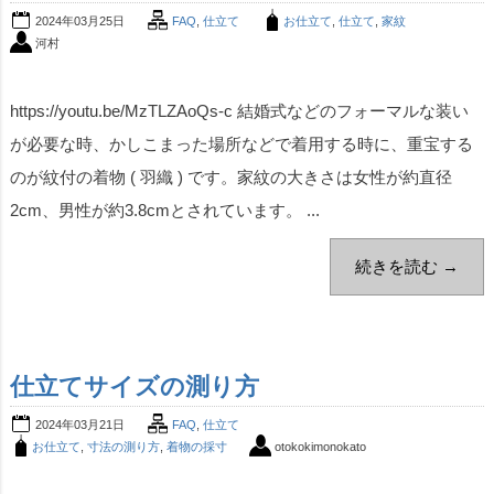
2024年03月25日
FAQ
,
仕立て
お仕立て
,
仕立て
,
家紋
河村
https://youtu.be/MzTLZAoQs-c 結婚式などのフォーマルな装い
が必要な時、かしこまった場所などで着用する時に、重宝する
のが紋付の着物 ( 羽織 ) です。家紋の大きさは女性が約直径
2cm、男性が約3.8cmとされています。 ...
続きを読む →
仕立てサイズの測り方
2024年03月21日
FAQ
,
仕立て
お仕立て
,
寸法の測り方
,
着物の採寸
otokokimonokato