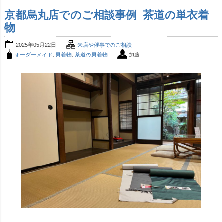
京都烏丸店でのご相談事例_茶道の単衣着
物
2025年05月22日
来店や催事でのご相談
オーダーメイド
,
男着物
,
茶道の男着物
加藤