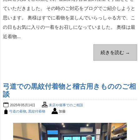
ていただきました。 その時のご対応をブログでご紹介しようと
思います。 奥様はすでに着物を楽しんでいらっしゃる方で、こ
の日もお気に入りの一着をお召しになっていました。 奥様は最
近着物...
続きを読む →
弓道での黒紋付着物と稽古用きもののご相
談
2025年05月14日
来店や催事でのご相談
弓道の着物
,
黒紋付着物
加藤