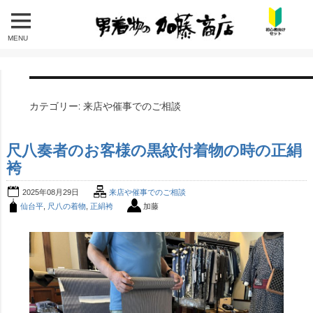
MENU
カテゴリー:
来店や催事でのご相談
尺八奏者のお客様の黒紋付着物の時の正絹
袴
2025年08月29日
来店や催事でのご相談
仙台平
,
尺八の着物
,
正絹袴
加藤