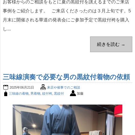
お客様からのご相談をもとに夏の黒紋付を誂えるまでのご来店
事例をご紹介します。 ご来店くださったのは３月上旬です。5
月末に開催される華道の発表会にご参加予定で黒紋付袴を購入
し...
続きを読む →
三味線演奏で必要な男の黒紋付着物の依頼
2025年06月21日
来店や催事でのご相談
三味線の着物
,
男着物
,
紋付袴
,
黒紋付
加藤