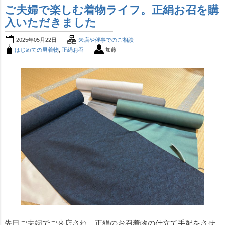
ご夫婦で楽しむ着物ライフ。正絹お召を購
入いただきました
2025年05月22日
来店や催事でのご相談
はじめての男着物
,
正絹お召
加藤
先日ご夫婦でご来店され、正絹のお召着物の仕立て手配をさせ