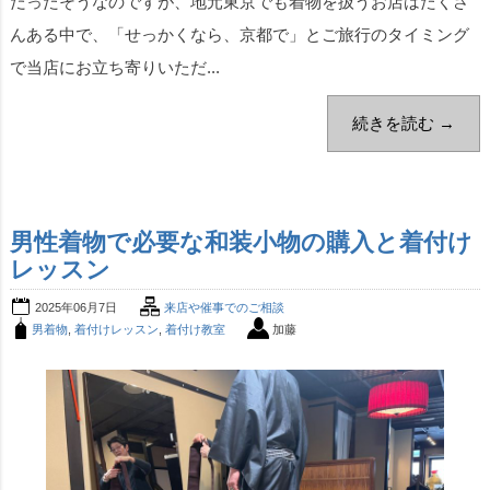
だったそうなのですが、地元東京でも着物を扱うお店はたくさ
んある中で、「せっかくなら、京都で」とご旅行のタイミング
で当店にお立ち寄りいただ...
続きを読む →
男性着物で必要な和装小物の購入と着付け
レッスン
2025年06月7日
来店や催事でのご相談
男着物
,
着付けレッスン
,
着付け教室
加藤