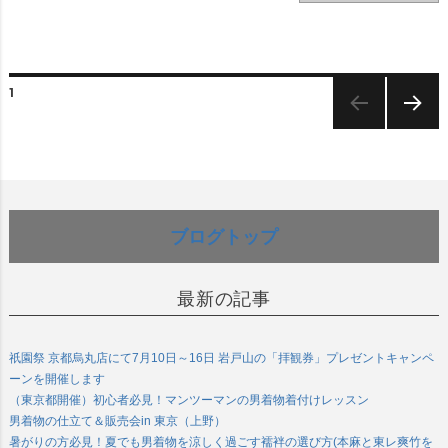
1
次のペー
ジ
ブログトップ
最新の記事
祇園祭 京都烏丸店にて7月10日～16日 岩戸山の「拝観券」プレゼントキャンペ
ーンを開催します
（東京都開催）初心者必見！マンツーマンの男着物着付けレッスン
男着物の仕立て＆販売会in 東京（上野）
暑がりの方必見！夏でも男着物を涼しく過ごす襦袢の選び方(本麻と東レ爽竹を