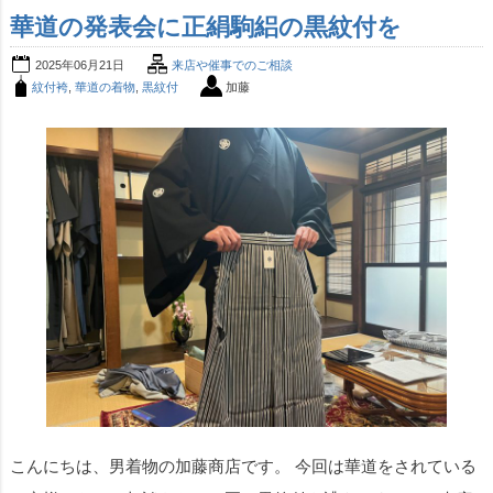
華道の発表会に正絹駒絽の黒紋付を
2025年06月21日
来店や催事でのご相談
紋付袴
,
華道の着物
,
黒紋付
加藤
こんにちは、男着物の加藤商店です。 今回は華道をされている