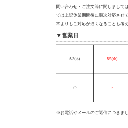
問い合わせ・ご注文等に関しまして
ては上記休業期間後に順次対応させ
常よりもご対応が遅くなることも考
▼営業日
5/2(木)
5/3(金)
〇
×
※お電話やメールのご返信につきま