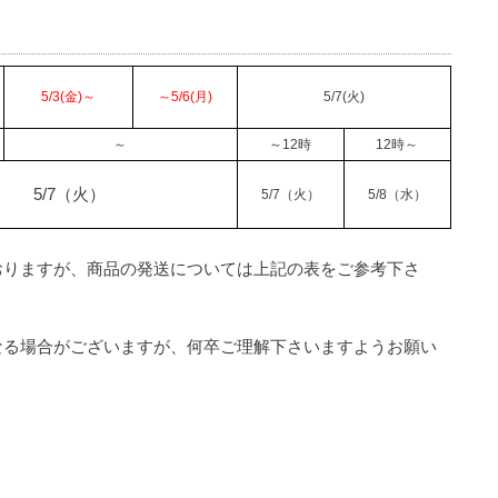
5/3(金)～
～5/6(月)
5/7(火)
～
～12時
12時～
5/7（火）
5/7（火）
5/8（水）
おりますが、商品の発送については上記の表をご参考下さ
なる場合がございますが、何卒ご理解下さいますようお願い