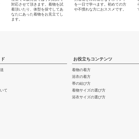
ご
対応させて頂きます。着物を試
を一日で学べます。初めての方
。
着頂いたり、体型を採寸してあ
や不慣れな方におススメです。
なたにあった着物をお見立てし
ます。
イド
お役立ちコンテンツ
送
着物の着方
浴衣の着方
帯の結び方
いて
着物サイズの選び方
浴衣サイズの選び方