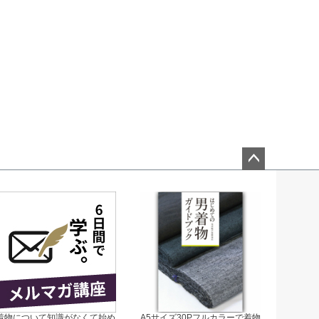
ペー
ジト
ップ
へ
着物について知識がなくて始め
A5サイズ30Pフルカラーで着物