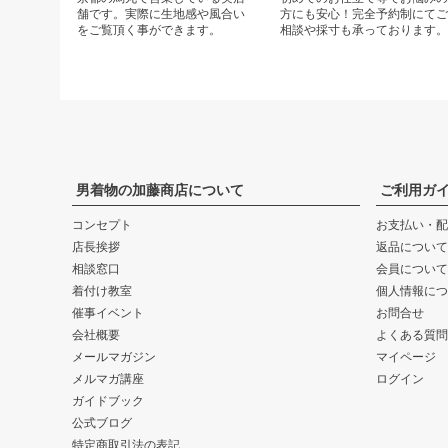
舗です。実際に生地感や風合い
方にも安心！完全予約制にて
をご覧頂く事ができます。
相談や採寸も承っております
男着物の加藤商店について
ご利用ガ
コンセプト
お支払い・配
店長挨拶
返品について
相談窓口
会員について
着付け教室
個人情報につ
催事イベント
お問合せ
会社概要
よくある質問
メールマガジン
マイページ
メルマガ講座
ログイン
ガイドブック
公式ブログ
特定商取引法の表記