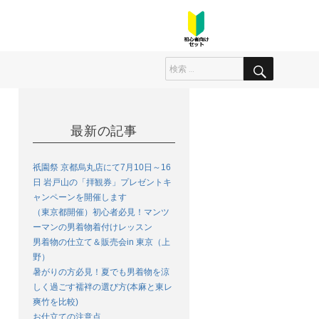
最新の記事
祇園祭 京都烏丸店にて7月10日～16
日 岩戸山の「拝観券」プレゼントキ
ャンペーンを開催します
（東京都開催）初心者必見！マンツ
ーマンの男着物着付けレッスン
男着物の仕立て＆販売会in 東京（上
野）
暑がりの方必見！夏でも男着物を涼
しく過ごす襦袢の選び方(本麻と東レ
爽竹を比較)
お仕立ての注意点