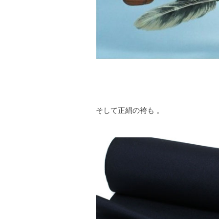
そして正絹の袴も 。