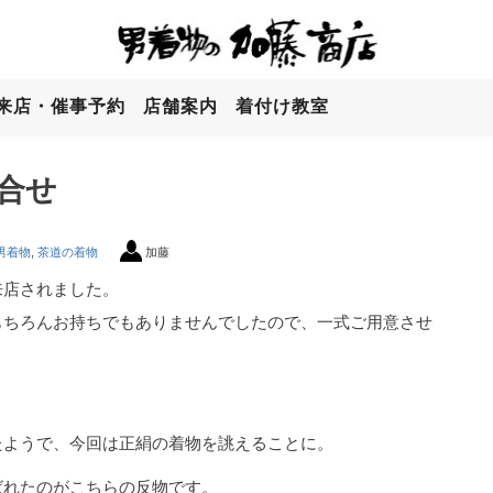
来店・催事予約
店舗案内
着付け教室
合せ
男着物
,
茶道の着物
加藤
来店されました。
もちろんお持ちでもありませんでしたので、一式ご用意させ
たようで、今回は正絹の着物を誂えることに。
ばれたのがこちらの反物です。