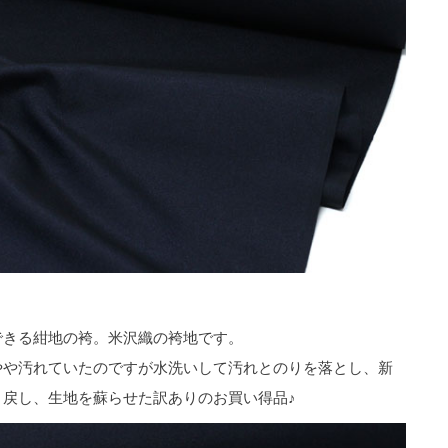
できる紺地の袴。米沢織の袴地です。
やや汚れていたのですが水洗いして汚れとのりを落とし、新
戻し、生地を蘇らせた訳ありのお買い得品♪