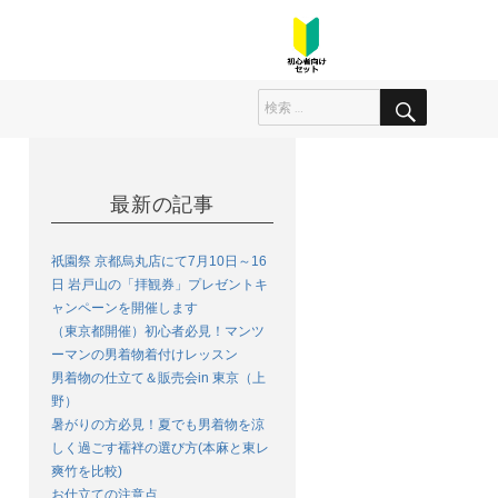
最新の記事
祇園祭 京都烏丸店にて7月10日～16
日 岩戸山の「拝観券」プレゼントキ
ャンペーンを開催します
（東京都開催）初心者必見！マンツ
ーマンの男着物着付けレッスン
男着物の仕立て＆販売会in 東京（上
野）
暑がりの方必見！夏でも男着物を涼
しく過ごす襦袢の選び方(本麻と東レ
爽竹を比較)
お仕立ての注意点