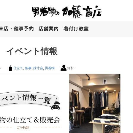
来店・催事予約
店舗案内
着付け教室
 イベント情報
ト
仕立て
,
催事
,
採寸会
,
男着物
河村