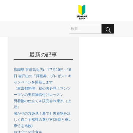
最新の記事
祇園祭 京都烏丸店にて7月10日～16
日 岩戸山の「拝観券」プレゼントキ
ャンペーンを開催します
（東京都開催）初心者必見！マンツ
ーマンの男着物着付けレッスン
男着物の仕立て＆販売会in 東京（上
野）
暑がりの方必見！夏でも男着物を涼
しく過ごす襦袢の選び方(本麻と東レ
爽竹を比較)
お仕立ての注意点