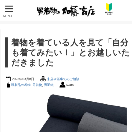
MENU
着物を着ている人を見て「自分
も着てみたい！」とお越しいた
だきました
2023年03月8日
来店や催事でのご相談
既製品の着物
,
男着物
,
男羽織
iwato