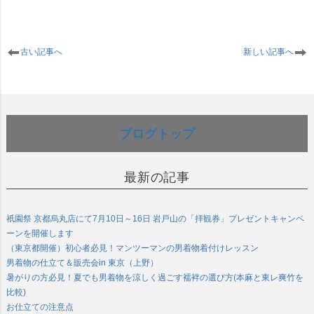
古い記事へ
新しい記事へ
ブログトップ
最新の記事
祇園祭 京都烏丸店にて7月10日～16日 岩戸山の「拝観券」プレゼントキャンペ
ーンを開催します
（東京都開催）初心者必見！マンツーマンの男着物着付けレッスン
男着物の仕立て＆販売会in 東京（上野）
暑がりの方必見！夏でも男着物を涼しく過ごす襦袢の選び方(本麻と東レ爽竹を
比較)
お仕立ての注意点