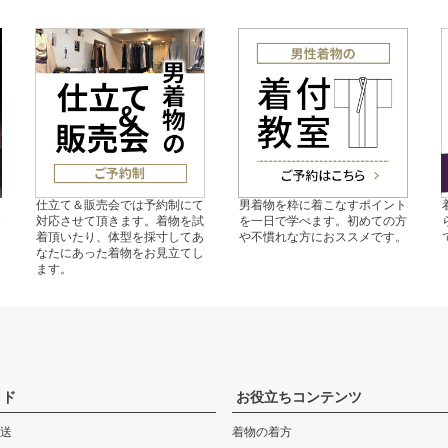
の
仕立て＆販売会では予約制にて
男着物を粋に着こなすポイント
ご
対応させて頂きます。着物を試
を一日で学べます。初めての方
。
着頂いたり、体型を採寸してあ
や不慣れな方におススメです。
なたにあった着物をお見立てし
ます。
イド
お役立ちコンテンツ
送
着物の着方