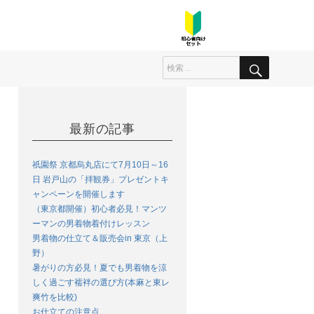
最新の記事
祇園祭 京都烏丸店にて7月10日～16
日 岩戸山の「拝観券」プレゼントキ
ャンペーンを開催します
（東京都開催）初心者必見！マンツ
ーマンの男着物着付けレッスン
男着物の仕立て＆販売会in 東京（上
野）
暑がりの方必見！夏でも男着物を涼
しく過ごす襦袢の選び方(本麻と東レ
爽竹を比較)
お仕立ての注意点