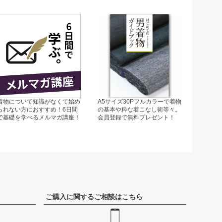
ペー
ジト
ップ
へ
着物について知識がなくて始め
A5サイズ30Pフルカラーで着物
られない方におすすめ！6日間
の基本や粋な着こなし術等々。
で基礎を学べるメルマガ講座！
会員登録で無料プレゼント！
ご購入に関するご相談はこちら