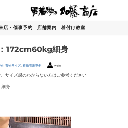
来店・催事予約
店舗案内
着付け教室
172cm60kg細身
着物
,
着物サイズ
,
着物着用事例
iwato
で、サイズ感のわからない方はご参考ください
、細身