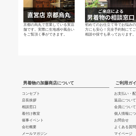
京都の烏丸で営業している実店
初めてのお仕立て等でお悩み
舗です。実際に生地感や風合い
方にも安心！完全予約制にて
をご覧頂く事ができます。
相談や採寸も承っております
男着物の加藤商店について
ご利用ガ
コンセプト
お支払い・配
店長挨拶
返品について
相談窓口
会員について
着付け教室
個人情報につ
催事イベント
お問合せ
会社概要
よくある質問
メールマガジン
マイページ