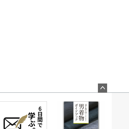
ペー
ジト
ップ
へ