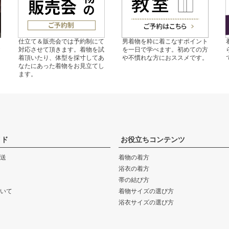
の
仕立て＆販売会では予約制にて
男着物を粋に着こなすポイント
ご
対応させて頂きます。着物を試
を一日で学べます。初めての方
。
着頂いたり、体型を採寸してあ
や不慣れな方におススメです。
なたにあった着物をお見立てし
ます。
イド
お役立ちコンテンツ
送
着物の着方
浴衣の着方
帯の結び方
いて
着物サイズの選び方
浴衣サイズの選び方