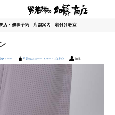
来店・催事予約
店舗案内
着付け教室
ン
着物トーク
男着物のコーディネート
,
白足袋
加藤