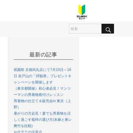
最新の記事
祇園祭 京都烏丸店にて7月10日～16
日 岩戸山の「拝観券」プレゼントキ
ャンペーンを開催します
（東京都開催）初心者必見！マンツ
ーマンの男着物着付けレッスン
男着物の仕立て＆販売会in 東京（上
野）
暑がりの方必見！夏でも男着物を涼
しく過ごす襦袢の選び方(本麻と東レ
爽竹を比較)
お仕立ての注意点