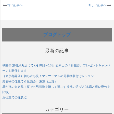
古い記事へ
新しい記事へ
ブログトップ
最新の記事
祇園祭 京都烏丸店にて7月10日～16日 岩戸山の「拝観券」プレゼントキャンペ
ーンを開催します
（東京都開催）初心者必見！マンツーマンの男着物着付けレッスン
男着物の仕立て＆販売会in 東京（上野）
暑がりの方必見！夏でも男着物を涼しく過ごす襦袢の選び方(本麻と東レ爽竹を
比較)
お仕立ての注意点
カテゴリー