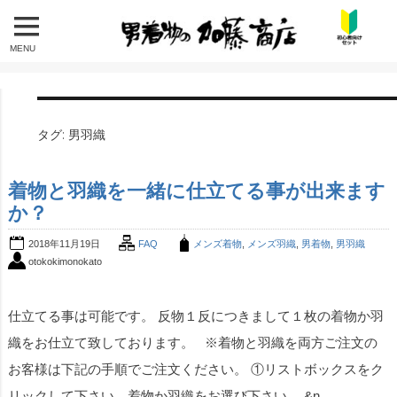
MENU
タグ:
男羽織
着物と羽織を一緒に仕立てる事が出来ます
か？
2018年11月19日
FAQ
メンズ着物
,
メンズ羽織
,
男着物
,
男羽織
otokokimonokato
仕立てる事は可能です。 反物１反につきまして１枚の着物か羽
織をお仕立て致しております。 ※着物と羽織を両方ご注文の
お客様は下記の手順でご注文ください。 ①リストボックスをク
リックして下さい。着物か羽織をお選び下さい。 &n...