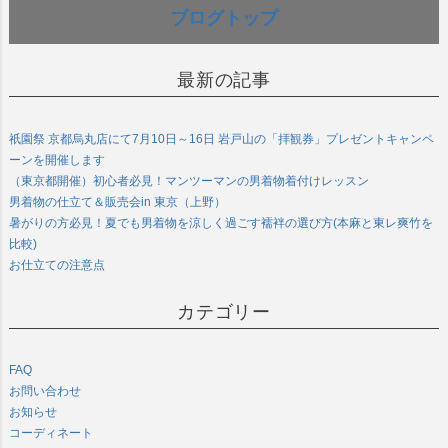
ブログトップ
最新の記事
祇園祭 京都烏丸店にて7月10日～16日 岩戸山の「拝観券」プレゼントキャンペ
ーンを開催します
（東京都開催）初心者必見！マンツーマンの男着物着付けレッスン
男着物の仕立て＆販売会in 東京（上野）
暑がりの方必見！夏でも男着物を涼しく過ごす襦袢の選び方(本麻と東レ爽竹を
比較)
お仕立ての注意点
カテゴリー
FAQ
お問い合わせ
お知らせ
コーディネート