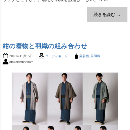
続きを読む →
紺の着物と羽織の組み合わせ
2018年11月15日
コーディネート
男着物
,
男羽織
otokokimonokato