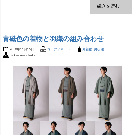
続きを読む →
青磁色の着物と羽織の組み合わせ
2018年11月15日
コーディネート
男着物
,
男羽織
otokokimonokato