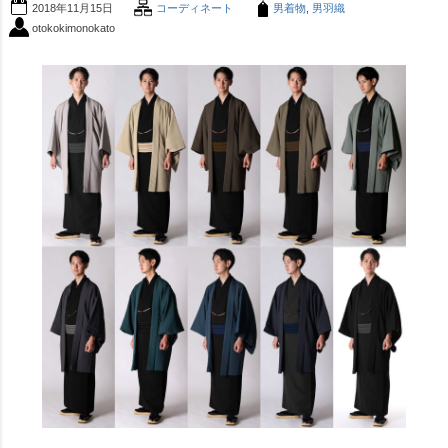
2018年11月15日
コーディネート
男着物
,
男羽織
otokokimonokato