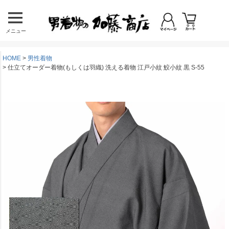
メニュー
HOME
男性着物
仕立てオーダー着物(もしくは羽織) 洗える着物 江戸小紋 鮫小紋 黒 S-55