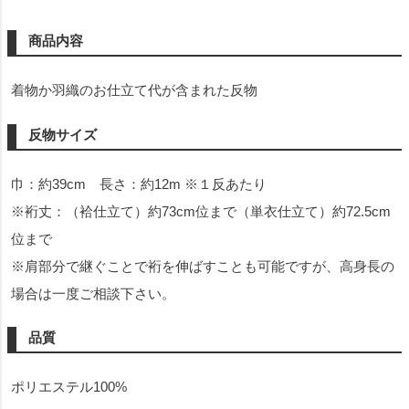
商品内容
着物か羽織のお仕立て代が含まれた反物
反物サイズ
巾：約39cm 長さ：約12m ※１反あたり
※裄丈：（袷仕立て）約73cm位まで（単衣仕立て）約72.5cm
位まで
※肩部分で継ぐことで裄を伸ばすことも可能ですが、高身長の
場合は一度ご相談下さい。
品質
ポリエステル100%