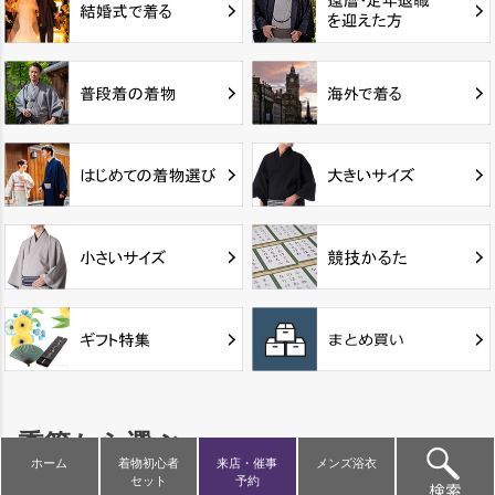
季節から選ぶ
ホーム
着物初心者
来店・催事
メンズ浴衣
セット
予約