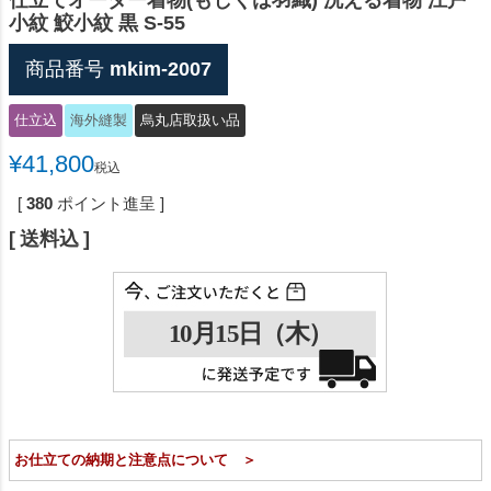
仕立てオーダー着物(もしくは羽織) 洗える着物 江戸
小紋 鮫小紋 黒 S-55
商品番号
mkim-2007
仕立込
海外縫製
烏丸店取扱い品
¥
41,800
税込
[
380
ポイント進呈 ]
送料込
お仕立ての納期と注意点について ＞