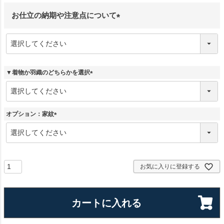
お仕立の納期や注意点について
(
必
須
)
▼着物か羽織のどちらかを選択
(
必
須
)
オプション：家紋
(
必
須
)
お気に入りに登録する
カートに入れる