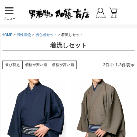
メニュー
HOME
男性着物
初心者セット
着流しセット
着流しセット
3
件中
1
-
3
件表示
並び替え
価格が安い順
価格が高い順