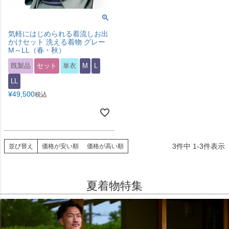
気軽にはじめられる着流しお出
かけセット 洗える着物 グレー
M～LL（春・秋）
既製品
セット
単衣
M
L
LL
¥
49,500
税込
3
件中
1
-
3
件表示
並び替え
価格が安い順
価格が高い順
夏着物特集