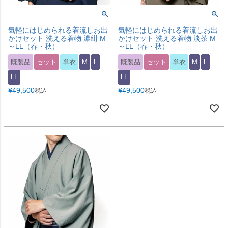
気軽にはじめられる着流しお出
気軽にはじめられる着流しお出
かけセット 洗える着物 濃紺 M
かけセット 洗える着物 淡茶 M
～LL（春・秋）
～LL（春・秋）
既製品
セット
単衣
M
L
既製品
セット
単衣
M
L
LL
LL
¥
49,500
¥
49,500
税込
税込