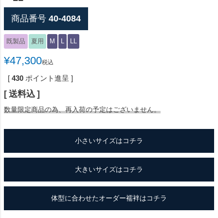
商品番号
40-4084
既製品
夏用
M
L
LL
¥
47,300
税込
[
430
ポイント進呈 ]
送料込
数量限定商品の為、再入荷の予定はございません。
小さいサイズはコチラ
大きいサイズはコチラ
体型に合わせたオーダー襦袢はコチラ