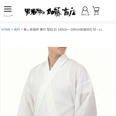
メニュー
HOME
襦袢
東レ長襦袢 爽竹 竪絽 白 165cm～180cm前後対応 M～LL