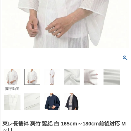
商品動画
東レ長襦袢 爽竹 竪絽 白 165cm～180cm前後対応 M
～LL