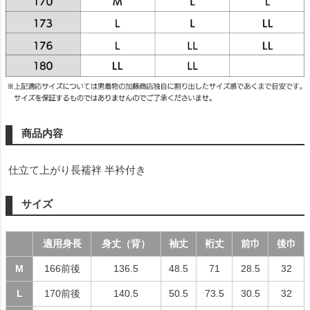
商品内容
仕立て上がり長襦袢 半衿付き
サイズ
適用身長
身丈（背）
袖丈
裄丈
前巾
後巾
M
166前後
136.5
48.5
71
28.5
32
L
170前後
140.5
50.5
73.5
30.5
32