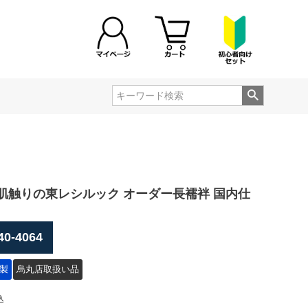
肌触りの東レシルック オーダー長襦袢 国内仕
40-4064
製
烏丸店取扱い品
込