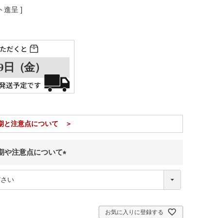
進呈 ]
期と注意点について ＞
期や注意点について
(
必
須
)
お気に入りに登録する