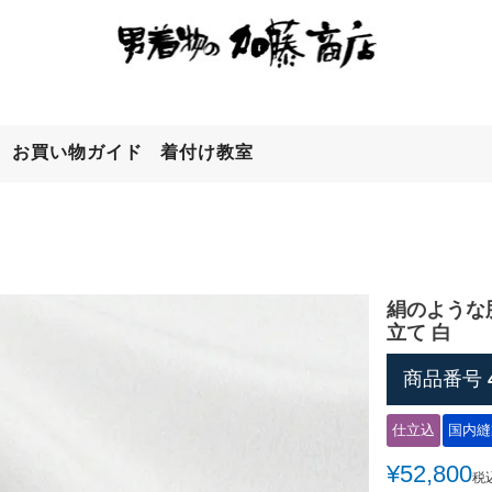
お買い物ガイド
着付け教室
検索
絹のような
立て 白
商品番号
仕立込
国内縫
¥
52,800
税