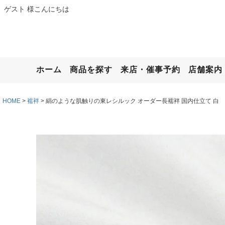
ゲスト 様こんにちは
ホーム
商品を探す
来店・催事予約
店舗案内
HOME
襦袢
絹のような肌触りの東レシルック オーダー長襦袢 国内仕立て 白