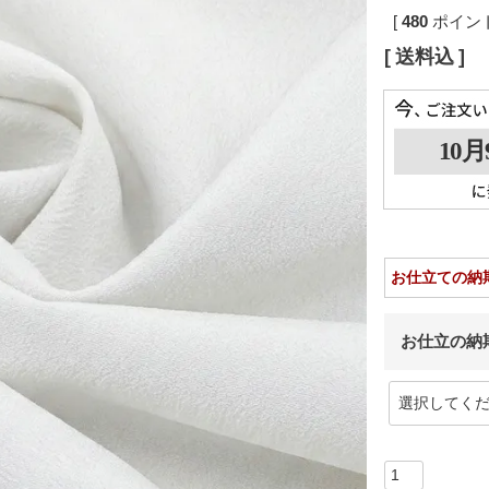
[
480
ポイント
送料込
お仕立ての納
お仕立の納