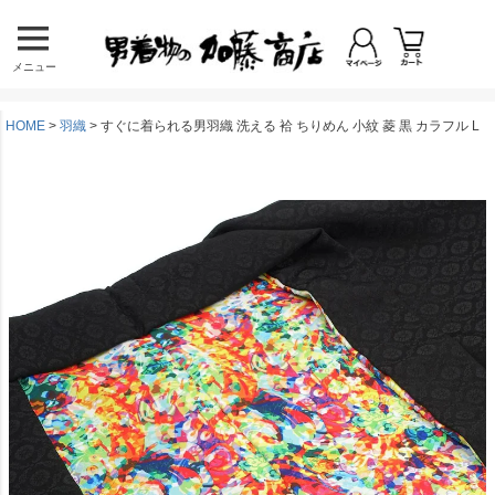
メニュー
HOME
羽織
すぐに着られる男羽織 洗える 袷 ちりめん 小紋 菱 黒 カラフル L