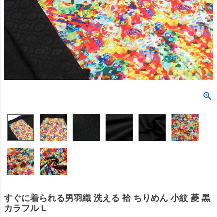
すぐに着られる男羽織 洗える 袷 ちりめん 小紋 菱 黒
カラフル L