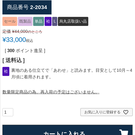
商品番号
2-2034
セール
既製品
単品
袷
L
烏丸店取扱い品
定価
¥
44,000
のところ
¥
33,000
税込
[
300
ポイント進呈 ]
送料込
裏地のある仕立てで「あわせ」と読みます。目安として10月～4
袷
月頃に着用されます。
数量限定商品の為、再入荷の予定はございません。
お気に入りに登録する
カートに入れる