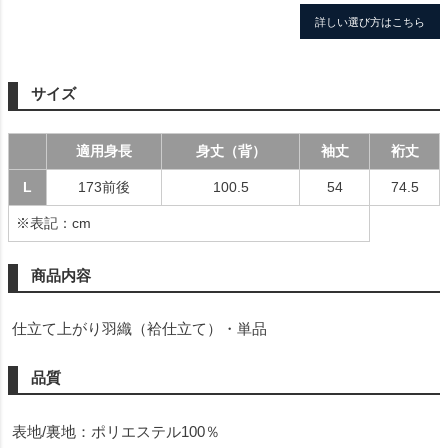
詳しい選び方はこちら
サイズ
適用身長
身丈（背）
袖丈
裄丈
L
173前後
100.5
54
74.5
※表記：cm
商品内容
仕立て上がり羽織（袷仕立て）・単品
品質
表地/裏地：ポリエステル100％