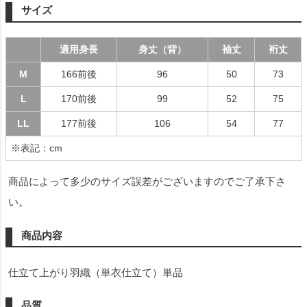
サイズ
適用身長
身丈（背）
袖丈
裄丈
M
166前後
96
50
73
L
170前後
99
52
75
LL
177前後
106
54
77
※表記：cm
商品によって多少のサイズ誤差がございますのでご了承下さ
い。
商品内容
仕立て上がり羽織（単衣仕立て）単品
品質