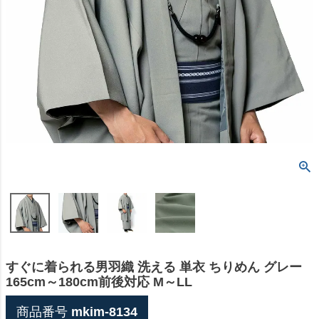
すぐに着られる男羽織 洗える 単衣 ちりめん グレー
165cm～180cm前後対応 M～LL
商品番号
mkim-8134