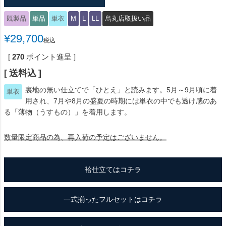
既製品
単品
単衣
M
L
LL
烏丸店取扱い品
¥
29,700
税込
[
270
ポイント進呈 ]
送料込
裏地の無い仕立てで「ひとえ」と読みます。5月～9月頃に着
単衣
用され、7月や8月の盛夏の時期には単衣の中でも透け感のあ
る「薄物（うすもの）」を着用します。
数量限定商品の為、再入荷の予定はございません。
袷仕立てはコチラ
一式揃ったフルセットはコチラ