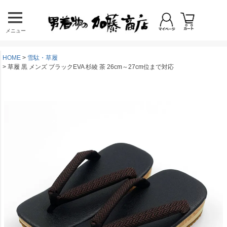
メニュー
HOME
雪駄・草履
草履 黒 メンズ ブラックEVA 杉綾 茶 26cm～27cm位まで対応