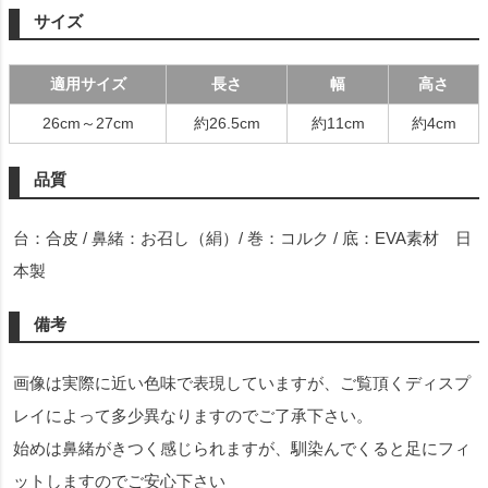
サイズ
適用サイズ
長さ
幅
高さ
26cm～27cm
約26.5cm
約11cm
約4cm
品質
台：合皮 / 鼻緒：お召し（絹）/ 巻：コルク / 底：EVA素材 日
本製
備考
画像は実際に近い色味で表現していますが、ご覧頂くディスプ
レイによって多少異なりますのでご了承下さい。
始めは鼻緒がきつく感じられますが、馴染んでくると足にフィ
ットしますのでご安心下さい