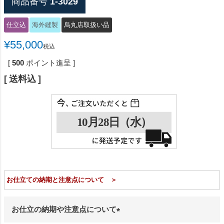
商品番号
1-3029
仕立込
海外縫製
烏丸店取扱い品
¥
55,000
税込
[
500
ポイント進呈 ]
送料込
お仕立ての納期と注意点について ＞
お仕立の納期や注意点について
(