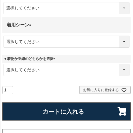
必
須
)
着用シーン
(
必
須
)
▼着物か羽織のどちらかを選択
(
必
須
)
お気に入りに登録する
カートに入れる