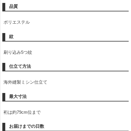
品質
ポリエステル
紋
刷り込み5つ紋
仕立て方法
海外縫製ミシン仕立て
最大寸法
裄は約79cm位まで
お届けまでの日数