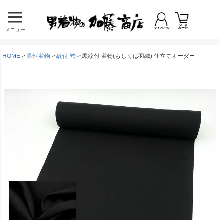
メニュー
HOME
男性着物
紋付 袴
黒紋付 着物(もしくは羽織) 仕立てオーダー