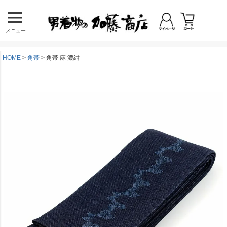
メニュー
HOME
角帯
角帯 麻 濃紺