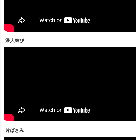
浪人結び
片ばさみ