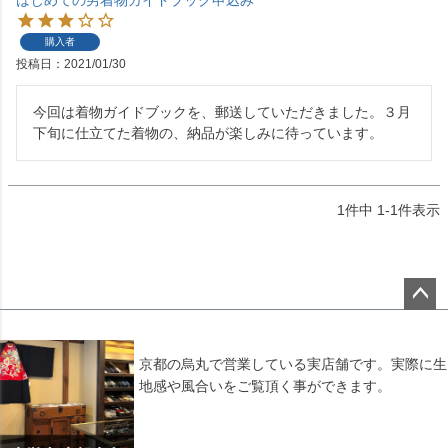
はじめての男着物ガイドブック申込み
購入者
投稿日
2021/01/30
今回は着物ガイドブックを、郵送していただきました。３月
1
件中
1
-
1
件表示
ペー
ジト
ップ
京都の烏丸で営業している実店舗です。実際に生
へ
地感や風合いをご覧頂く事ができます。