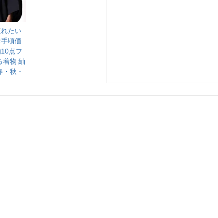
慣れたい
お手頃価
10点フ
る着物 紬
春・秋・