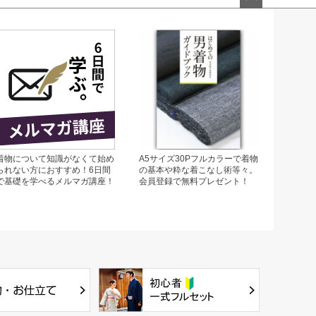
ペー
ジト
ップ
へ
着物について知識がなくて始め
A5サイズ30Pフルカラーで着物
られない方におすすめ！6日間
の基本や粋な着こなし術等々。
で基礎を学べるメルマガ講座！
会員登録で無料プレゼント！