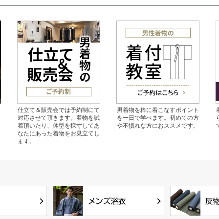
の
仕立て＆販売会では予約制にて
男着物を粋に着こなすポイント
ご
対応させて頂きます。着物を試
を一日で学べます。初めての方
。
着頂いたり、体型を採寸してあ
や不慣れな方におススメです。
なたにあった着物をお見立てし
ます。