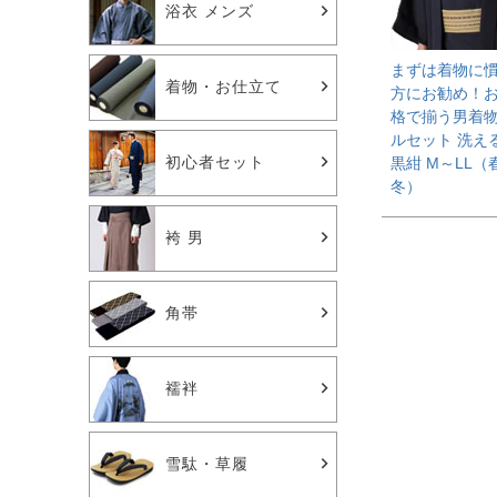
浴衣 メンズ
まずは着物に
着物・お仕立て
方にお勧め！
格で揃う男着物
ルセット 洗え
初心者セット
黒紺 M～LL（
冬）
袴 男
角帯
襦袢
雪駄・草履