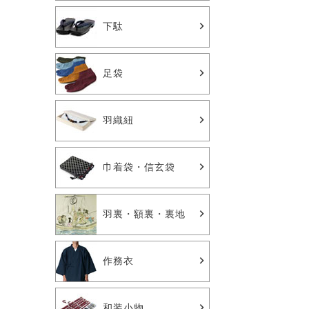
下駄
足袋
羽織紐
巾着袋・信玄袋
羽裏・額裏・裏地
作務衣
和装小物