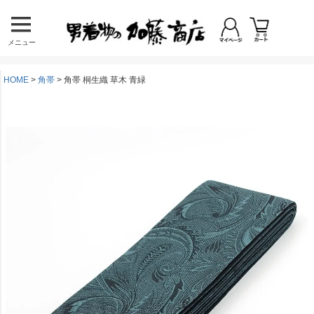
メニュー
HOME
角帯
角帯 桐生織 草木 青緑