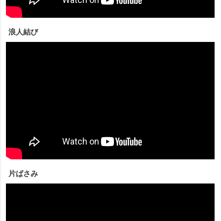
浪人結び
片ばさみ