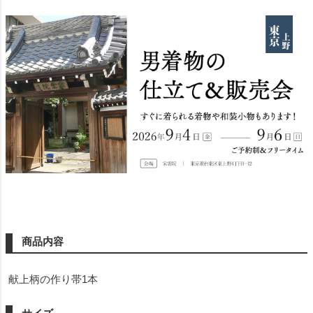
商品内容
献上柄の作り帯1本