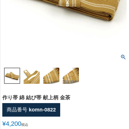
作り帯 綿 結び帯 献上柄 金茶
商品番号
komn-0822
¥
4,200
税込