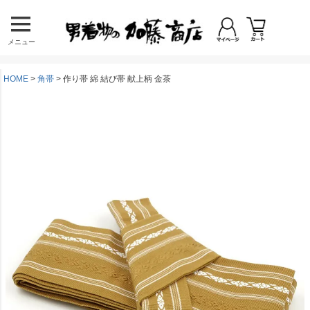
メニュー
HOME
角帯
作り帯 綿 結び帯 献上柄 金茶