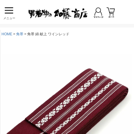
メニュー
HOME
角帯
角帯 綿 献上 ワインレッド