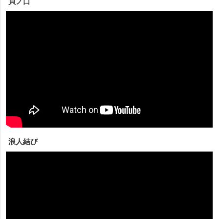
貝ノ口
浪人結び