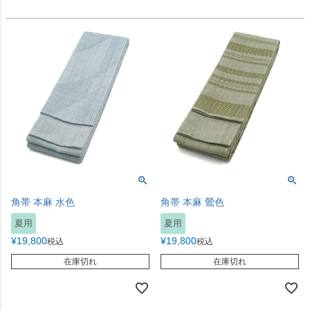
角帯 本麻 水色
角帯 本麻 鶯色
夏用
夏用
¥
19,800
¥
19,800
税込
税込
在庫切れ
在庫切れ