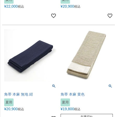
¥
22,000
¥
20,900
税込
税込
角帯 本麻 無地 紺
角帯 本麻 黄色
夏用
夏用
¥
20,900
¥
19,800
税込
税込
在庫切れ