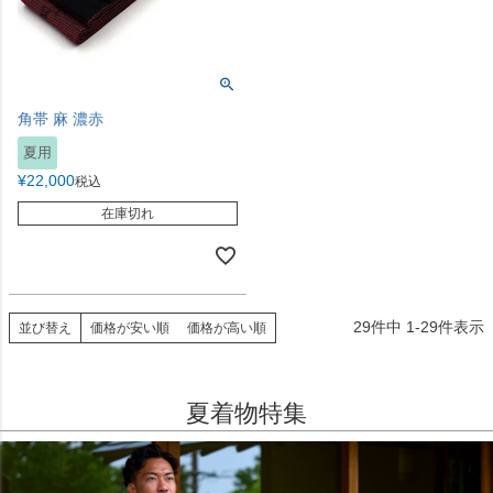
角帯 麻 濃赤
夏用
¥
22,000
税込
在庫切れ
29
件中
1
-
29
件表示
並び替え
価格が安い順
価格が高い順
夏着物特集