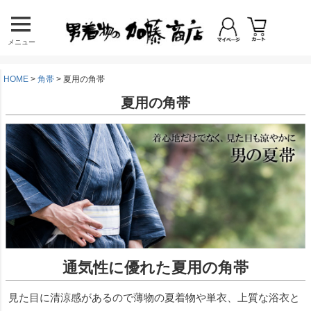
メニュー
HOME
角帯
夏用の角帯
夏用の角帯
通気性に優れた夏用の角帯
見た目に清涼感があるので薄物の夏着物や単衣、上質な浴衣と