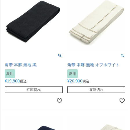
角帯 本麻 無地 黒
角帯 本麻 無地 オフホワイト
夏用
夏用
¥
19,800
¥
20,900
税込
税込
在庫切れ
在庫切れ