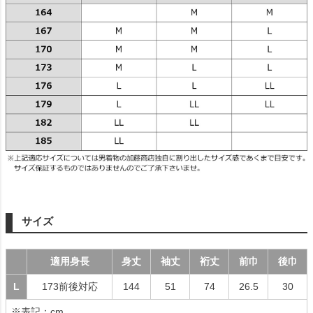
サイズ
適用身長
身丈
袖丈
裄丈
前巾
後巾
L
173前後対応
144
51
74
26.5
30
※表記：cm