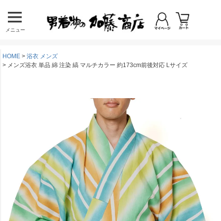
メニュー
HOME
浴衣 メンズ
メンズ浴衣 単品 綿 注染 縞 マルチカラー 約173cm前後対応 Lサイズ