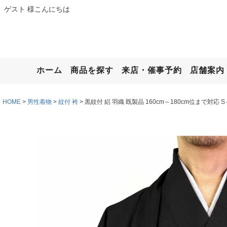
ゲスト 様こんにちは
ホーム
商品を探す
来店・催事予約
店舗案内
HOME
男性着物
紋付 袴
黒紋付 絽 羽織 既製品 160cm～180cm位まで対応 S