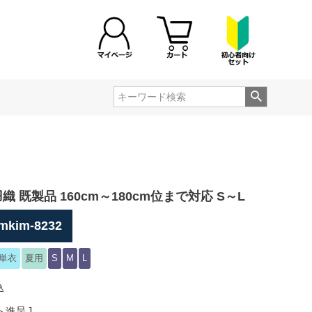
織 既製品 160cm～180cm位まで対応 S～L
mkim-8232
単衣
夏用
S
M
L
込
進呈 ]