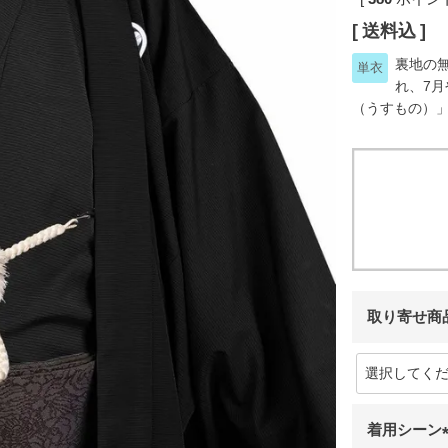
送料込
裏地の
単衣
れ、7
（うすもの）
取り寄せ商
着用シーン