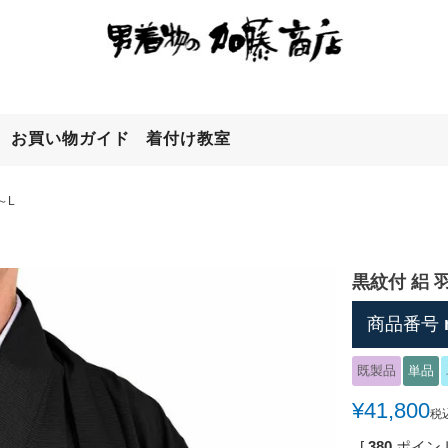
お買い物ガイド
着付け教室
検索
～L
黒紋付 絽 羽
商品番号
既製品
単品
¥
41,800
税
[
380
ポイント