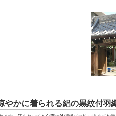
涼やかに着られる絽の黒紋付羽