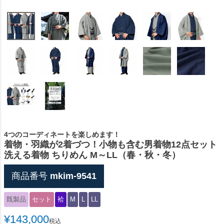
4つのコーディネートを楽しめます！
着物・羽織が2着づつ！小物も含む男着物12点セット
洗える着物 ちりめん M～LL（春・秋・冬）
商品番号
mkim-9541
既製品
セット
袷
M
L
LL
¥
143,000
税込