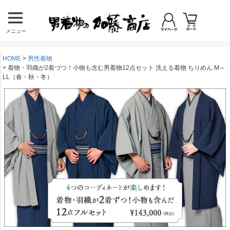
メニュー
HOME
男性着物
着物・羽織が2着づつ！小物も含む男着物12点セット 洗える着物 ちりめん M～
LL（春・秋・冬）