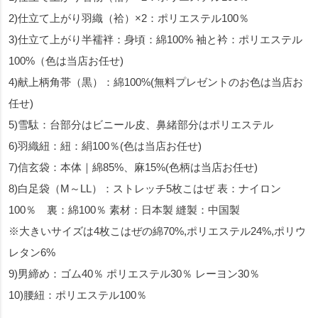
2)仕立て上がり羽織（袷）×2：ポリエステル100％
3)仕立て上がり半襦袢：身頃：綿100% 袖と衿：ポリエステル
100%（色は当店お任せ)
4)献上柄角帯（黒）：綿100%(無料プレゼントのお色は当店お
任せ)
5)雪駄：台部分はビニール皮、鼻緒部分はポリエステル
6)羽織紐：紐：絹100％(色は当店お任せ)
7)信玄袋：本体｜綿85%、麻15%(色柄は当店お任せ)
8)白足袋（M～LL）：ストレッチ5枚こはぜ 表：ナイロン
100％ 裏：綿100％ 素材：日本製 縫製：中国製
※大きいサイズは4枚こはぜの綿70%,ポリエステル24%,ポリウ
レタン6%
9)男締め：ゴム40％ ポリエステル30％ レーヨン30％
10)腰紐：ポリエステル100％