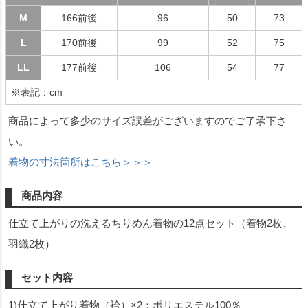
M
166前後
96
50
73
L
170前後
99
52
75
LL
177前後
106
54
77
※表記：cm
商品によって多少のサイズ誤差がございますのでご了承下さ
い。
着物の寸法箇所はこちら＞＞＞
商品内容
仕立て上がりの洗えるちりめん着物の12点セット（着物2枚、
羽織2枚）
セット内容
1)仕立て上がり着物（袷）×2：ポリエステル100％