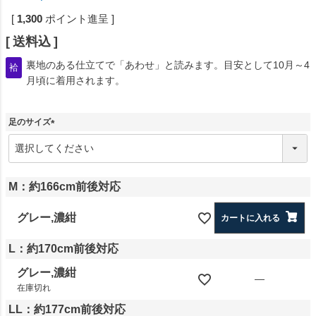
[
1,300
ポイント進呈 ]
送料込
裏地のある仕立てで「あわせ」と読みます。目安として10月～4
袷
月頃に着用されます。
足のサイズ
(
必
須
)
M：約166cm前後対応
グレー,濃紺
カートに入れる
L：約170cm前後対応
グレー,濃紺
—
在庫切れ
LL：約177cm前後対応