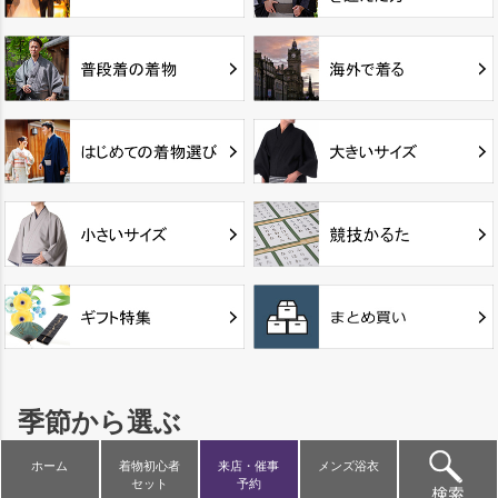
季節から選ぶ
ホーム
着物初心者
来店・催事
メンズ浴衣
セット
予約