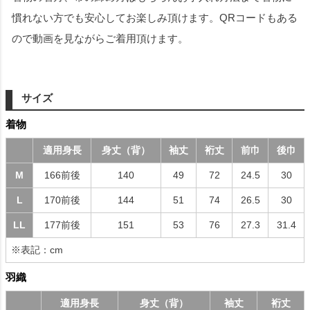
慣れない方でも安心してお楽しみ頂けます。QRコードもある
ので動画を見ながらご着用頂けます。
サイズ
着物
適用身長
身丈（背）
袖丈
裄丈
前巾
後巾
M
166前後
140
49
72
24.5
30
L
170前後
144
51
74
26.5
30
LL
177前後
151
53
76
27.3
31.4
※表記：cm
羽織
適用身長
身丈（背）
袖丈
裄丈