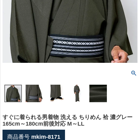
すぐに着られる男着物 洗える ちりめん 袷 濃グレー
165cm～180cm前後対応 M～LL
商品番号
mkim-8171