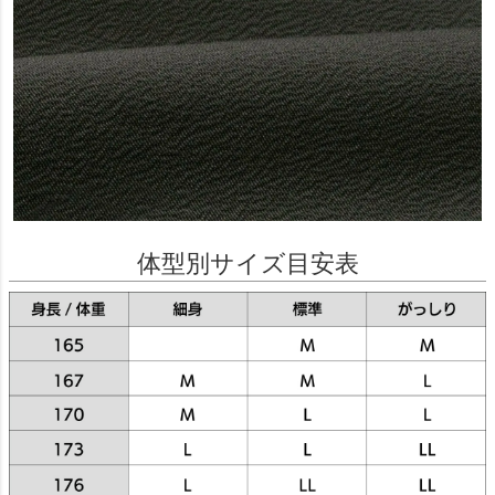
体型別サイズ目安表