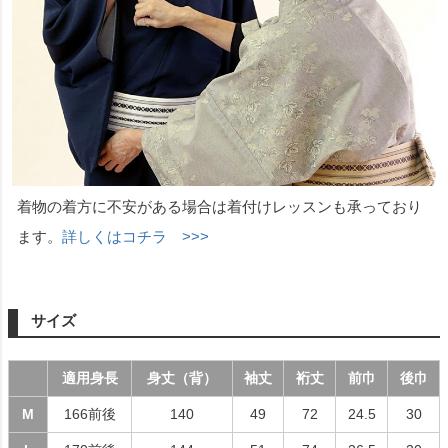
着物の着方に不安がある場合は着付けレッスンも承っており
ます。
詳しくはコチラ >>>
サイズ
適用身長
身丈（背）
袖丈
裄丈
前巾
後巾
M
166前後
140
49
72
24.5
30