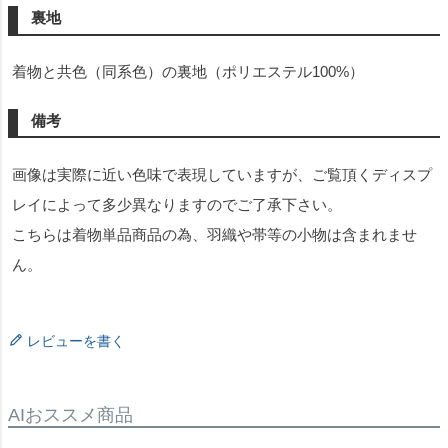
裏地
着物と共色（同系色）の裏地（ポリエステル100%）
備考
画像は実際に近い色味で表現していますが、ご覧頂くディスプ
レイによって多少異なりますのでご了承下さい。
こちらは着物単品商品の為、羽織や帯等の小物は含まれませ
ん。
レビューを書く
AIおススメ商品