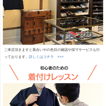
ご来店頂きますと風合いやの色目の確認や採寸サービスも行
っております。
詳しくはコチラ >>>