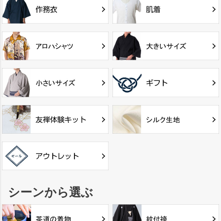
シーンから選ぶ