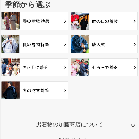
季節から選ぶ
男着物の加藤商店について