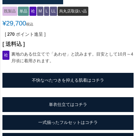
既製品
単品
袷
M
L
LL
烏丸店取扱い品
¥
29,700
税込
[
270
ポイント進呈 ]
送料込
裏地のある仕立てで「あわせ」と読みます。目安として10月～4
袷
月頃に着用されます。
不快なべたつきを抑える肌着はコチラ
単衣仕立てはコチラ
一式揃ったフルセットはコチラ