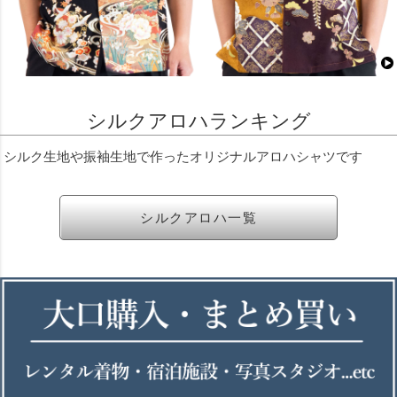
シルクアロハランキング
シルク生地や振袖生地で作ったオリジナルアロハシャツです
シルクアロハ一覧