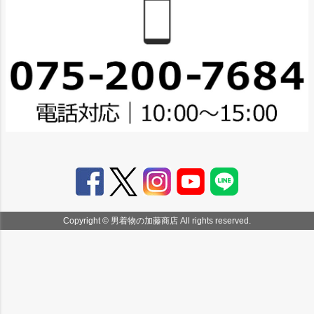
Copyright © 男着物の加藤商店 All rights reserved.