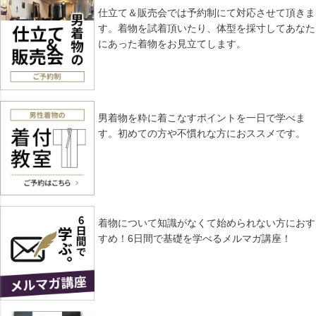
仕立て＆販売会では予約制にて対応させて頂きま
す。着物を試着頂いたり、体型を採寸してあなた
にあった着物をお見立てします。
男着物を粋に着こなすポイントを一日で学べま
す。初めての方や不慣れな方におススメです。
着物について知識がなくて始められない方におす
すめ！6日間で基礎を学べるメルマガ講座！