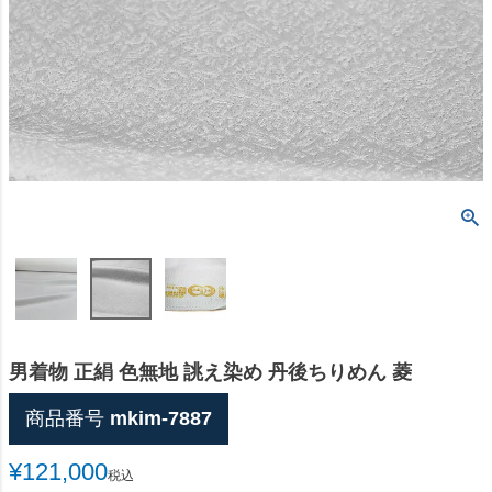
男着物 正絹 色無地 誂え染め 丹後ちりめん 菱
商品番号
mkim-7887
¥
121,000
税込