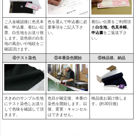
ご入金確認後に色見本
色を選んで申込書に必
着払い伝票をご利用頂
帳、申込書、着払い伝
要事項をご記入下さ
き
白生地、色見本帳、
票、白生地をお送り致
い。
申込書
をご返送下さ
します。染色前の白生
い。
地の風合いや地紋をご
確認頂けます。
④テスト染色
⑤本番染色開始
⑥検品後、納品
大きめのサンプル生地
色目が確定後、本番の
検品後お届け致しま
にテスト染色しお送り
染色を開始します。以
す。(約30日後)
して色味を確認して頂
後、変更・キャンセル
きます。
はできません。