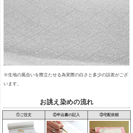
※生地の風合いを際立たせる為実際の白さと多少の誤差がござ
います。
お誂え染めの流れ
①ご注文
②申込書の記入
③宅配依頼