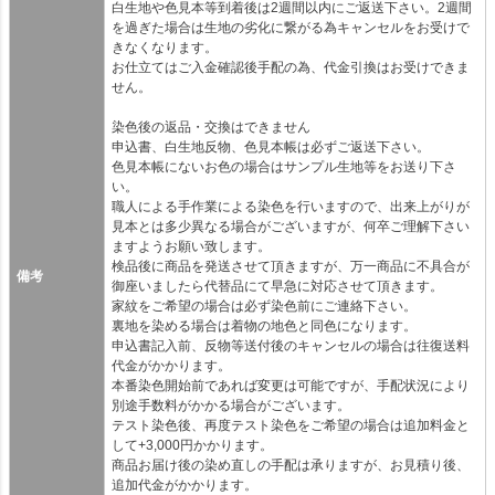
白生地や色見本等到着後は2週間以内にご返送下さい。2週間
を過ぎた場合は生地の劣化に繋がる為キャンセルをお受けで
きなくなります。
お仕立てはご入金確認後手配の為、代金引換はお受けできま
せん。
染色後の返品・交換はできません
申込書、白生地反物、色見本帳は必ずご返送下さい。
色見本帳にないお色の場合はサンプル生地等をお送り下さ
い。
職人による手作業による染色を行いますので、出来上がりが
見本とは多少異なる場合がございますが、何卒ご理解下さい
ますようお願い致します。
検品後に商品を発送させて頂きますが、万一商品に不具合が
備考
御座いましたら代替品にて早急に対応させて頂きます。
家紋をご希望の場合は必ず染色前にご連絡下さい。
裏地を染める場合は着物の地色と同色になります。
申込書記入前、反物等送付後のキャンセルの場合は往復送料
代金がかかります。
本番染色開始前であれば変更は可能ですが、手配状況により
別途手数料がかかる場合がございます。
テスト染色後、再度テスト染色をご希望の場合は追加料金と
して+3,000円かかります。
商品お届け後の染め直しの手配は承りますが、お見積り後、
追加代金がかかります。