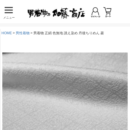
メニュー
HOME
男性着物
男着物 正絹 色無地 誂え染め 丹後ちりめん 菱