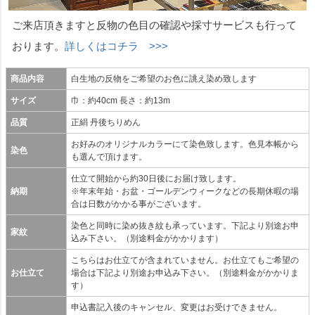
ご来店頂きますと反物の色目の確認や採寸サービスも行って
おります。
詳しくはコチラ >>>
商品内容
白生地の反物をご希望のお色に誂え染め致します
サイズ
巾：約40cm 長さ：約13m
品質
正絹 丹後ちりめん
お好みのオリジナルカラーにて染色致します。色見本帳から
染色
も選んで頂けます。
仕立て開始から約30日後にお届け致します。
納期
※年末年始・お盆・ゴールデンウィークなどの長期休暇の場
合は日数がかかる事がございます。
染色と同時に染め抜き紋も承っています。下記より別途お申
家紋
込み下さい。（別途料金がかかります）
こちらはお仕立てが含まれていません。お仕立てもご希望の
お仕立て
場合は下記より別途お申込み下さい。（別途料金がかかりま
す）
申込書記入後のキャンセル、変更はお受けできません。