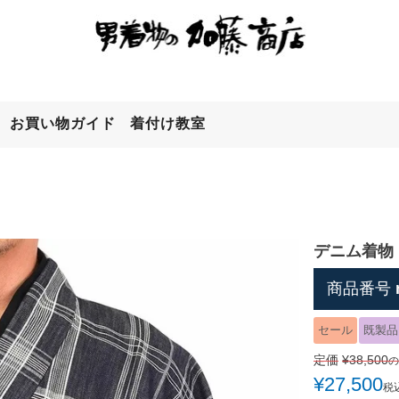
お買い物ガイド
着付け教室
検索
デニム着物 
商品番号
セール
既製品
定価
¥
38,500
の
¥
27,500
税