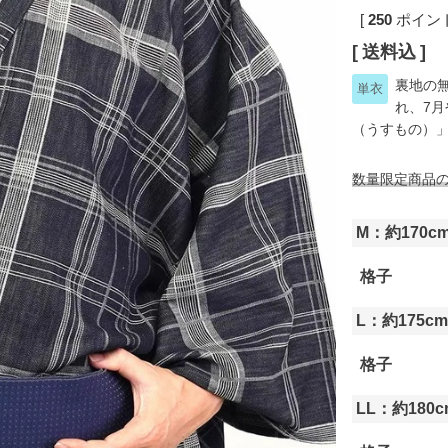
[
250
ポイント
送料込
裏地の
単衣
れ、7
（うすもの）
数量限定商品
M：約170c
格子
L：約175c
格子
LL：約180