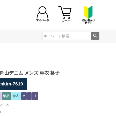
岡山デニム メンズ 単衣 格子
mkim-7619
単品
単衣
M
L
LL
ところ
込