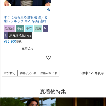
すぐに着られる夏羽織 洗える
東レシルック 単衣 駒絽 濃紺
既製品
単品
単衣
夏用
M
L
烏丸店取扱い品
¥
75,900
税込
在庫切れ
5
件中
1
-
5
件表示
並び替え
価格が安い順
価格が高い順
夏着物特集