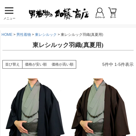
メニュー
HOME
男性着物
東レシルック
東レシルック羽織(真夏用)
東レシルック羽織(真夏用)
5
件中
1
-
5
件表示
並び替え
価格が安い順
価格が高い順