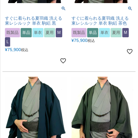
すぐに着られる夏羽織 洗える
すぐに着られる夏羽織 洗える
東レシルック 単衣 駒絽 黒
東レシルック 単衣 駒絽 茶色
既製品
単品
単衣
夏用
M
既製品
単品
単衣
夏用
M
¥
75,900
税込
L
¥
75,900
税込