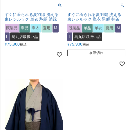
すぐに着られる夏羽織 洗える
すぐに着られる夏羽織 洗える
東レシルック 単衣 駒絽 渋緑
東レシルック 単衣 駒絽 抹茶
既製品
単品
単衣
夏用
M
既製品
単品
単衣
夏用
M
L
烏丸店取扱い品
L
烏丸店取扱い品
¥
75,900
¥
75,900
税込
税込
在庫切れ