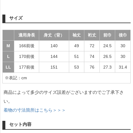
サイズ
適用身長
身丈（背）
袖丈
裄丈
前巾
後巾
M
166前後
140
49
72
24.5
30
L
170前後
144
51
74
26.5
30
LL
177前後
151
53
76
27.3
31.4
※表記：cm
商品によって多少のサイズ誤差がございますのでご了承下さ
い。
着物の寸法箇所はこちら＞＞＞
セット内容