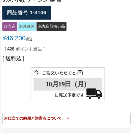
めん 小紋 テイジン 菱 茶
商品番号
1-3106
仕立込
海外縫製
烏丸店取扱い品
¥
46,200
税込
[
420
ポイント進呈 ]
送料込
お仕立ての納期と注意点について ＞