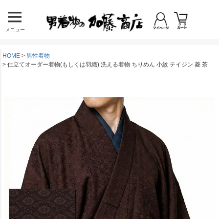
メニュー
HOME
男性着物
仕立てオーダー着物(もしくは羽織) 洗える着物 ちりめん 小紋 テイジン 菱 茶