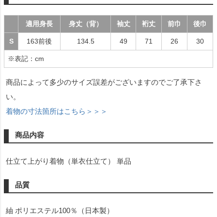
適用身長
身丈（背）
袖丈
裄丈
前巾
後巾
S
163前後
134.5
49
71
26
30
※表記：cm
商品によって多少のサイズ誤差がございますのでご了承下さ
い。
着物の寸法箇所はこちら＞＞＞
商品内容
仕立て上がり着物（単衣仕立て） 単品
品質
紬 ポリエステル100％（日本製）