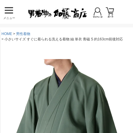
メニュー
HOME
男性着物
小さいサイズ すぐに着られる洗える着物 紬 単衣 青磁 S 約163cm前後対応