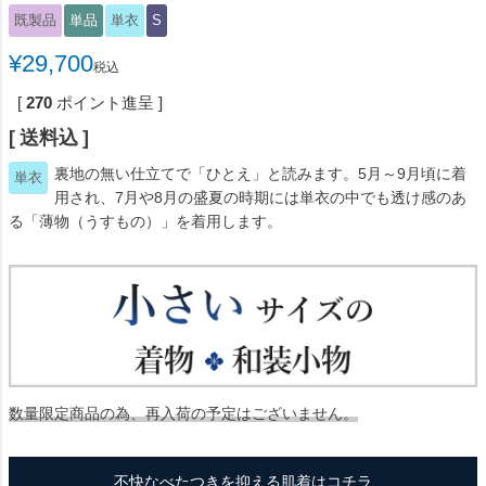
既製品
単品
単衣
S
¥
29,700
税込
[
270
ポイント進呈 ]
送料込
裏地の無い仕立てで「ひとえ」と読みます。5月～9月頃に着
単衣
用され、7月や8月の盛夏の時期には単衣の中でも透け感のあ
る「薄物（うすもの）」を着用します。
数量限定商品の為、再入荷の予定はございません。
不快なべたつきを抑える肌着はコチラ