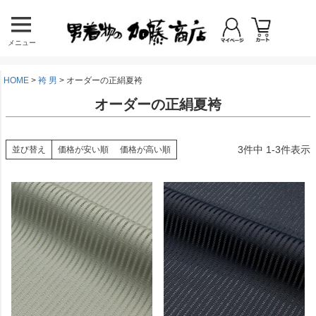
メニュー
HOME
袴 男
オーダーの正絹夏袴
オーダーの正絹夏袴
3
件中
1
-
3
件表示
並び替え
価格が安い順
価格が高い順