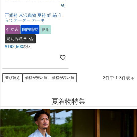
正絹袴 米沢織物 夏袴 絽 縞 仕
立てオーダー カーキ
仕立込
国内縫製
夏用
烏丸店取扱い品
¥
192,500
税込
3
件中
1
-
3
件表示
並び替え
価格が安い順
価格が高い順
夏着物特集