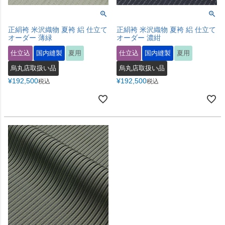
正絹袴 米沢織物 夏袴 絽 仕立て
正絹袴 米沢織物 夏袴 絽 仕立て
オーダー 薄緑
オーダー 濃紺
仕立込
国内縫製
夏用
仕立込
国内縫製
夏用
烏丸店取扱い品
烏丸店取扱い品
¥
192,500
¥
192,500
税込
税込