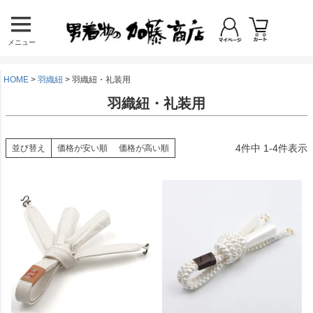
メニュー
HOME
羽織紐
羽織紐・礼装用
羽織紐・礼装用
4
件中
1
-
4
件表示
並び替え
価格が安い順
価格が高い順