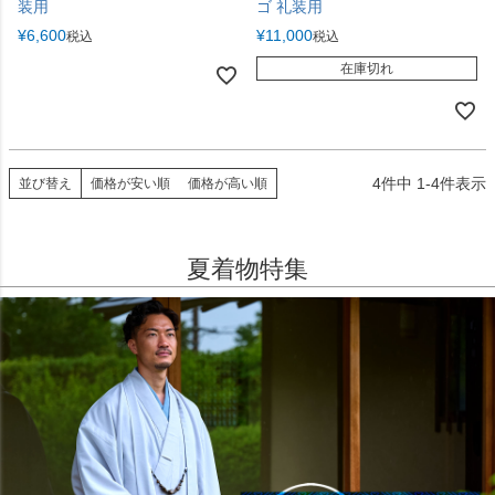
装用
ゴ 礼装用
¥
6,600
¥
11,000
税込
税込
在庫切れ
4
件中
1
-
4
件表示
並び替え
価格が安い順
価格が高い順
夏着物特集