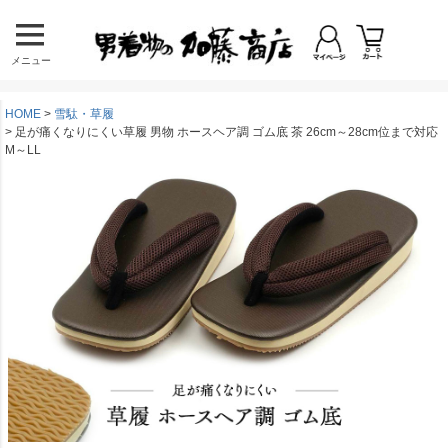
メニュー
HOME
雪駄・草履
足が痛くなりにくい草履 男物 ホースヘア調 ゴム底 茶 26cm～28cm位まで対応
M～LL