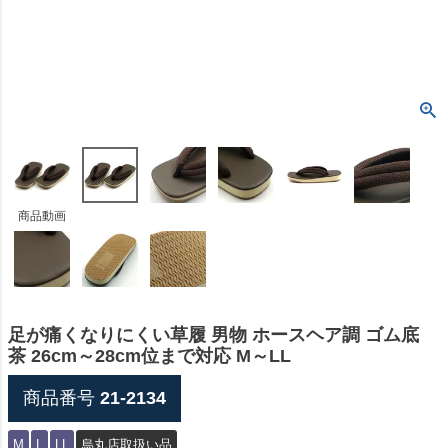
商品動画
足が痛くなりにくい草履 男物 ホースヘア調 ゴム底
茶 26cm～28cm位まで対応 M～LL
商品番号
21-2134
M
L
LL
烏丸店取扱い品