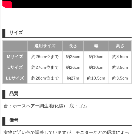
サイズ
適用サイズ
長さ
幅
高さ
Mサイズ
約26cm位まで
約25cm
約10cm
約3.5cm
Lサイズ
約27cm位まで
約26cm
約10cm
約3.5cm
LLサイズ
約28cm位まで
約27m
約10.5cm
約3.5cm
品質
台：ホースヘアー調生地(化繊) 底：ゴム
備考
実物に近い色で調整していますが、モニターなどの環境によっ