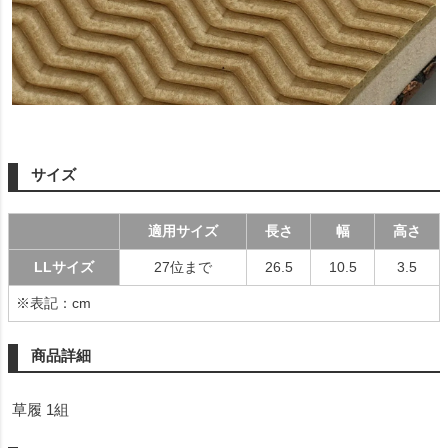
サイズ
適用サイズ
長さ
幅
高さ
LLサイズ
27位まで
26.5
10.5
3.5
※表記：cm
商品詳細
草履 1組