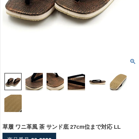
草履 ワニ革風 茶 サンド底 27cm位まで対応 LL