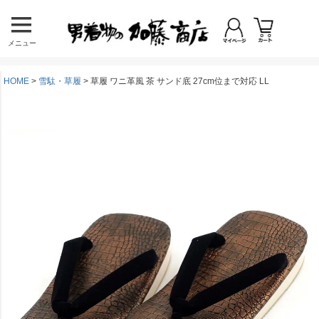
メニュー
HOME
雪駄・草履
草履 ワニ革風 茶 サンド底 27cm位まで対応 LL