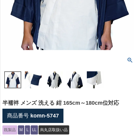
半襦袢 メンズ 洗える 紺 165cm～180cm位対応
商品番号
komn-5747
既製品
M
L
LL
烏丸店取扱い品