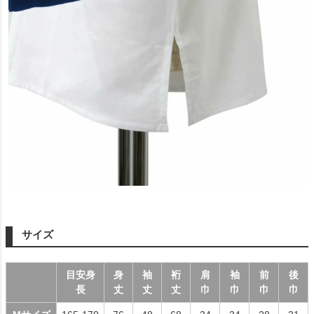
サイズ
目安身
身
袖
裄
肩
袖
前
後
長
丈
丈
丈
巾
巾
巾
巾