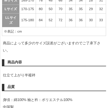
Mサイズ
165-170
76
48
68
34
34
28
31
Lサイズ
170-175
80
50
70
35
35
29
32
LLサイ
175-180
84
52
72
36
36
30
33
ズ
※表記：cm
商品によって多少のサイズ誤差がございますのでご了承下さ
い。
商品内容
仕立て上がり半襦袢
品質
身頃：綿100% 袖と衿：ポリエステル100%
中国製