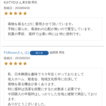
KJrTYO
東京都
男性
投稿日
2018/04/16
着物を着るたびに 愛用させて頂いています｡

手軽に着られ、着崩れの心配が無いので重宝しています。

初夏の季節、 襦袢では暑い時には 特に便利です｡
FUKmori
1
福岡県
男性
購入者
投稿日
2015/02/24
私、日本舞踊を趣味で３０年近くやっておりまして

老人ホーム、敬老会、地域文化祭等に出演して

着物を着る機会が多くあります。

特に襦袢は洗濯を頻繁にするため数多く必要です。

今回購入の半襦袢はしっかりした生地と縫製で満足しており
ます。

ありがとうございました。