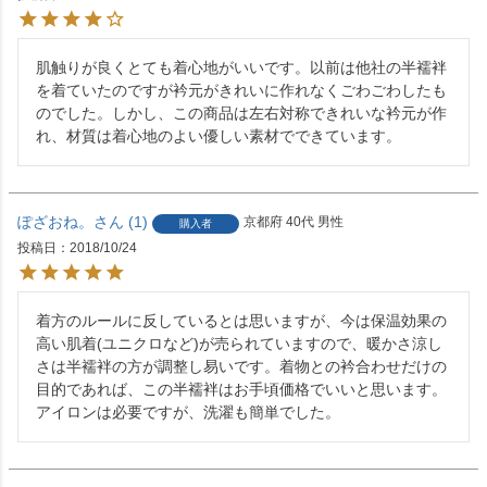
肌触りが良くとても着心地がいいです。以前は他社の半襦袢
を着ていたのですが衿元がきれいに作れなくごわごわしたも
のでした。しかし、この商品は左右対称できれいな衿元が作
れ、材質は着心地のよい優しい素材でできています。
ぽざおね。
1
京都府
40代
男性
購入者
投稿日
2018/10/24
着方のルールに反しているとは思いますが、今は保温効果の
高い肌着(ユニクロなど)が売られていますので、暖かさ涼し
さは半襦袢の方が調整し易いです。着物との衿合わせだけの
目的であれば、この半襦袢はお手頃価格でいいと思います。
アイロンは必要ですが、洗濯も簡単でした。