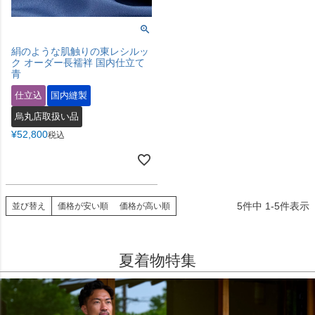
絹のような肌触りの東レシルッ
ク オーダー長襦袢 国内仕立て
青
仕立込
国内縫製
烏丸店取扱い品
¥
52,800
税込
5
件中
1
-
5
件表示
並び替え
価格が安い順
価格が高い順
夏着物特集