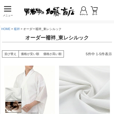
メニュー
HOME
襦袢
オーダー襦袢_東レシルック
オーダー襦袢_東レシルック
5
件中
1
-
5
件表示
並び替え
価格が安い順
価格が高い順