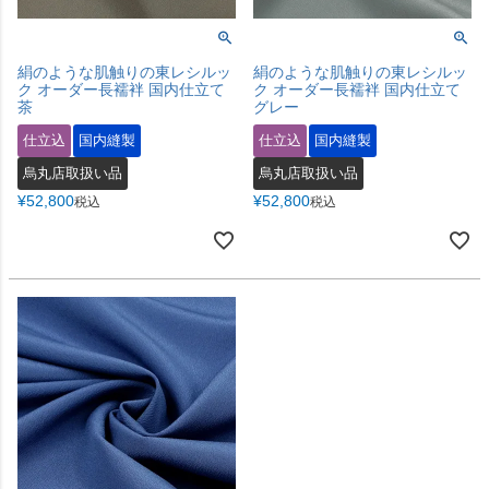
絹のような肌触りの東レシルッ
絹のような肌触りの東レシルッ
ク オーダー長襦袢 国内仕立て
ク オーダー長襦袢 国内仕立て
茶
グレー
仕立込
国内縫製
仕立込
国内縫製
烏丸店取扱い品
烏丸店取扱い品
¥
52,800
¥
52,800
税込
税込