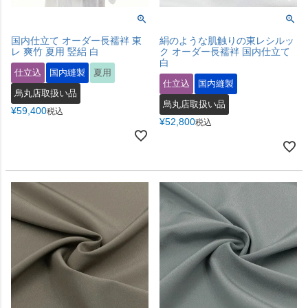
国内仕立て オーダー長襦袢 東
絹のような肌触りの東レシルッ
レ 爽竹 夏用 竪絽 白
ク オーダー長襦袢 国内仕立て
白
仕立込
国内縫製
夏用
仕立込
国内縫製
烏丸店取扱い品
烏丸店取扱い品
¥
59,400
税込
¥
52,800
税込