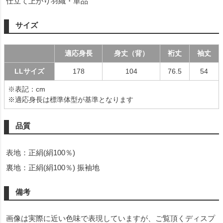
仕立て上がり羽織・単品
サイズ
適応身長
身丈（背）
裄丈
袖丈
LLサイズ
178
104
76.5
54
※表記：cm
※適応身長は標準体型が基準となります
品質
表地：正絹(絹100％)
裏地：正絹(絹100％) 振袖地
備考
画像は実際に近い色味で表現していますが、ご覧頂くディスプ