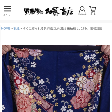
メニュー
HOME
羽織
すぐに着られる男羽織 正絹 濃紺 振袖柄 LL 178cm前後対応