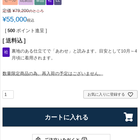
セール
既製品
単品
袷
LL
定価
¥
79,200
のところ
¥
55,000
税込
[
500
ポイント進呈 ]
送料込
裏地のある仕立てで「あわせ」と読みます。目安として10月～4
袷
月頃に着用されます。
数量限定商品の為、再入荷の予定はございません。
お気に入りに登録する
カートに入れる