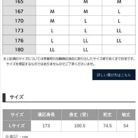
詳しい選び方はこちら
サイズ
サイズ
適応身長
身丈（背）
裄丈
袖丈
Lサイズ
173
100.5
74.5
54
※表記：cm