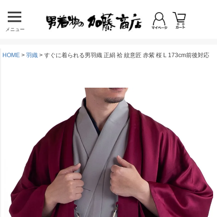
メニュー
HOME
羽織
すぐに着られる男羽織 正絹 袷 紋意匠 赤紫 桜 L 173cm前後対応