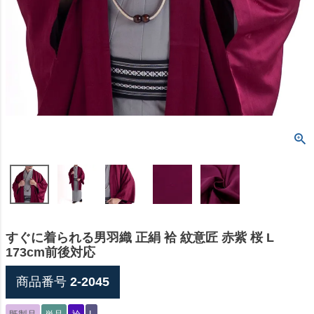
すぐに着られる男羽織 正絹 袷 紋意匠 赤紫 桜 L
173cm前後対応
商品番号
2-2045