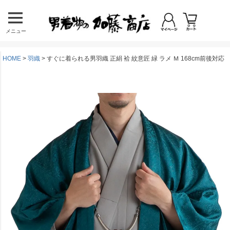
メニュー
HOME
羽織
すぐに着られる男羽織 正絹 袷 紋意匠 緑 ラメ Ｍ 168cm前後対応