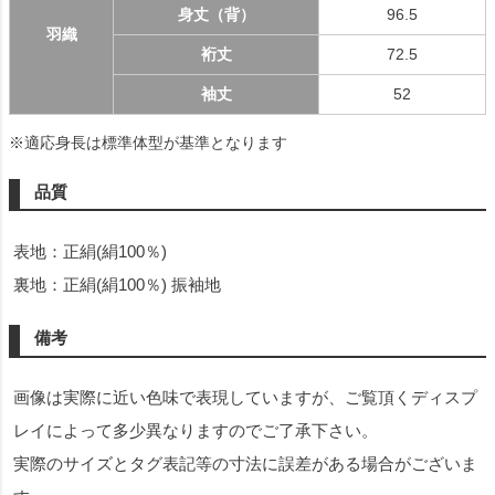
身丈（背）
96.5
羽織
裄丈
72.5
袖丈
52
※適応身長は標準体型が基準となります
品質
表地：正絹(絹100％)
裏地：正絹(絹100％) 振袖地
備考
画像は実際に近い色味で表現していますが、ご覧頂くディスプ
レイによって多少異なりますのでご了承下さい。
実際のサイズとタグ表記等の寸法に誤差がある場合がございま