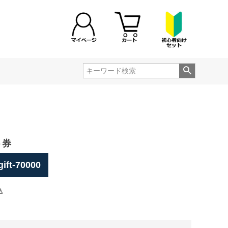
ト券
gift-70000
込