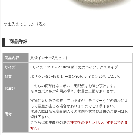
つま先までしっかり温か
商品詳細
商品内容
足袋インナー2足セット
サイズ
Lサイズ：25.0～27.0cm 膝下丈のハイソックスタイプ
品質
ポリウレタン45％ レーヨン30％ ナイロン20％ ゴム5％
こちらの商品はネコポス、宅配便をお選び頂けます。
お届け
※ネコポスをご利用の場合、数量に上限があります。
実物に近い色で調整していますが、モニターなどの環境によ
って誤差が生じる場合がありますのでご了承下さい。
洗濯の際は蛍光増白剤入りの洗剤や衣類乾燥機のご使用はお
備考
避け下さい。
こちらは衛生商品の為
ご注文後のキャンセル、変更はできま
せん。