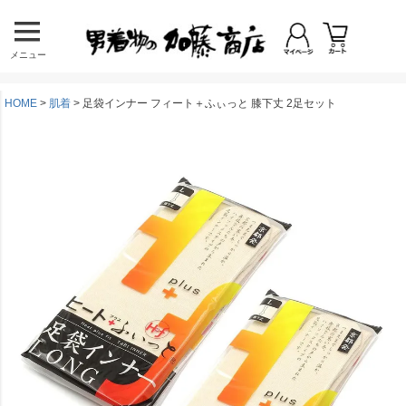
メニュー
HOME
肌着
足袋インナー フィート＋ふぃっと 膝下丈 2足セット