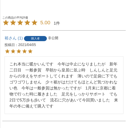
5.00
1
裕
1
非公開
購入者
投稿日
2021/04/05
これ本当に暖かいんです　今年は中止になりましたが　新年
二日目　一般参賀　早朝から皇居に並ぶ時　しんしんと足元
からの冷えをサポートしてくれます　薄いので足袋に下でも
ゴワゴワしません　少々裾がはだけてもほとんど気づかれな
い色　今年は一般参賀は無かったですが　1月末に京都に着
物で行った時に履きました　足元をしっかりサポート　でも
2日で5万歩も歩いて　流石に穴があいて今回買いました　来
年の冬に備えて購入です