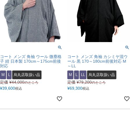
コート メンズ 角袖 ウール 微塵格
コート メンズ 角袖 カシミヤ混ウ
子 紺 日本製 170cm～175cm前後
ール 黒 170～180cm前後対応 M
対応
～LL
M
L
烏丸店取扱い品
M
L
LL
烏丸店取扱い品
定価
¥
44,000
定価
¥
79,200
のところ
のところ
¥
39,600
¥
69,300
税込
税込