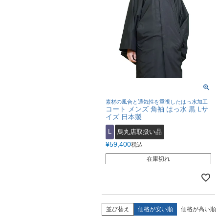
素材の風合と通気性を重視したはっ水加工
コート メンズ 角袖 はっ水 黒 Lサ
イズ 日本製
L
烏丸店取扱い品
¥
59,400
税込
在庫切れ
並び替え
価格が安い順
価格が高い順