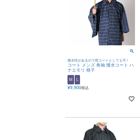
撥水性があるので雨コートとしても可！
コート メンズ 角袖 撥水コート ハ
ナエモリ 格子
M
L
¥
9,900
税込