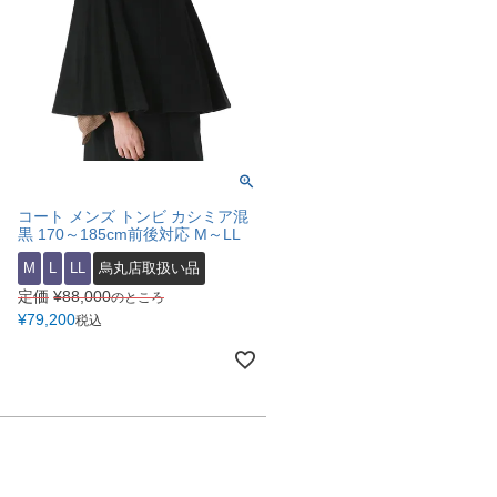
コート メンズ トンビ カシミア混
黒 170～185cm前後対応 M～LL
M
L
LL
烏丸店取扱い品
定価
¥
88,000
のところ
¥
79,200
税込